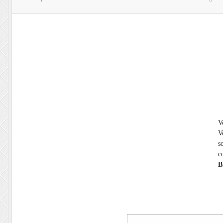
V
V
s
c
B