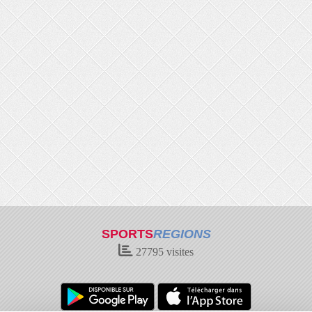
SPORTS
REGIONS
27795
visites