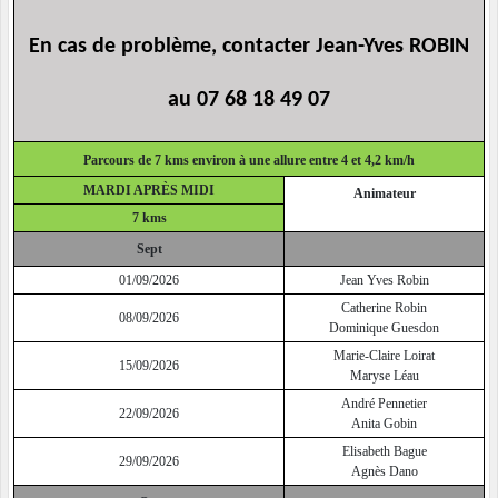
En cas de problème, contacter Jean-Yves ROBIN
au 07 68 18 49 07
Parcours de 7 kms environ à une allure entre 4 et 4,2 km/h
MARDI APRÈS MIDI
Animateur
7 kms
Sept
01/09/2026
Jean Yves Robin
Catherine Robin
08/09/2026
Dominique Guesdon
Marie-Claire Loirat
15/09/2026
Maryse Léau
André Pennetier
22/09/2026
Anita Gobin
Elisabeth Bague
29/09/2026
Agnès Dano