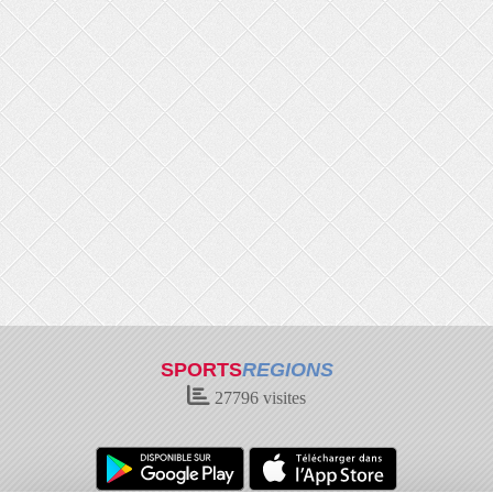
SPORTS
REGIONS
27796
visites